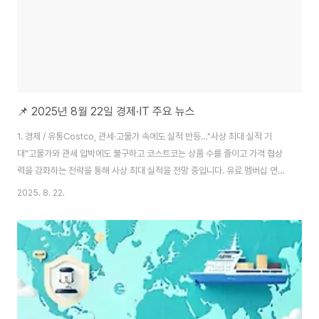
📌 2025년 8월 22일 경제·IT 주요 뉴스
️1. 경제 / 유통Costco, 관세·고물가 속에도 실적 반등…"사상 최대 실적 기
대"고물가와 관세 압박에도 불구하고 코스트코는 상품 수를 줄이고 가격 협상
력을 강화하는 전략을 통해 사상 최대 실적을 전망 중입니다. 유료 멤버십 연회
비 모델이 수익성 개선의 핵심으로 꼽히고 있어요.#코스트코 #유통혁신 #수
2025. 8. 22.
익모델 개선기사보기 (한국경제)2. 정부 / 외교·산업 협력이재명 대통령, 빌 게
이츠와 회동…"AI·공공보건·SMR 협력 논의"이재명 대통령이 방한한 빌 게이
츠 게이츠재단 이사장을 접견했습니다. 양측은 AI 산업, 글로벌 보건 협력, 소형
모듈형 원자로(SMR) 등 미래 첨단분야에서의 상호 협력 강화를 논의했어요.#
이재명 #빌게이츠 #공공보건협력기사보기 (대통령실)3. 산업 / 에너지 인프라
한전KPS,..