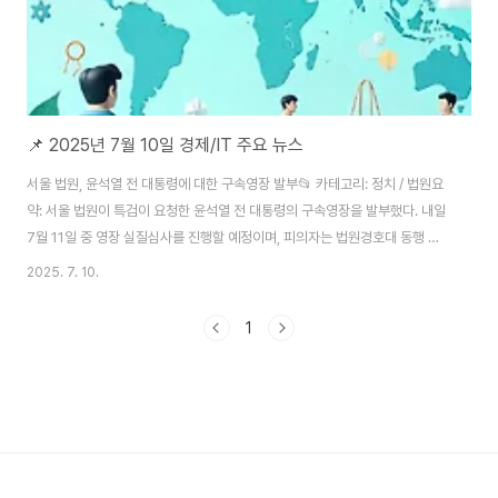
📌 2025년 7월 10일 경제/IT 주요 뉴스
서울 법원, 윤석열 전 대통령에 대한 구속영장 발부📂 카테고리: 정치 / 법원요
약: 서울 법원이 특검이 요청한 윤석열 전 대통령의 구속영장을 발부했다. 내일
7월 11일 중 영장 실질심사를 진행할 예정이며, 피의자는 법원경호대 동행 하
에 이동할 전망이다.🏷️ 해시태그: #윤석열 #구속영장 #법원🔗 기사보기한국
2025. 7. 10.
금융당국, 불공정 주식거래 강력 억제책 발표📂 카테고리: 경제 / 금융시장요
약: 금융위원회·금감원·한국거래소가 “원스트라이크 아웃” 제도 도입 등 불공
1
정 주식거래 근절을 위한 강력 규제책을 발표했다. 주요 위반 시 주문 금액의
100% 벌금, 사업정지 등의 조치가 적용된다.🏷️ 해시태그: #금융시장 #불공
정거래 #증시규제🔗 기사보기 한미 방위비 협정, 기존 합의 기준 유지 의지 재
확인📂..