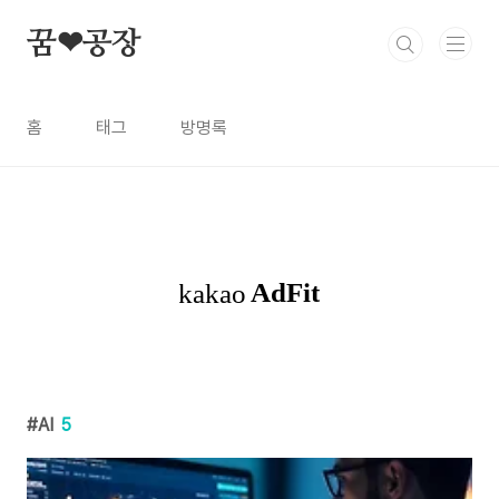
본문 바로가기
꿈❤공장
홈
태그
방명록
AI
5