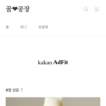
본문 바로가기
꿈❤공장
홈
태그
방명록
장 건강
7