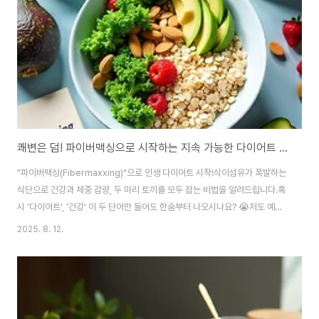
볼게요.프리바이오틱스란 정확히 무엇일까요? 🤔많은 분들이 프로바이오틱스
와 프리바이오틱스를 헷갈려 하시는데요, ..
쾌변은 덤! 파이버맥싱으로 시작하는 지속 가능한 다이어트 식단 가이드
"파이버맥싱(Fibermaxxing)"으로 인생 다이어트 시작!식이섬유가 폭발하는
식단으로 건강과 체중 감량, 두 마리 토끼를 모두 잡는 비법을 알려드립니다.혹
시 '다이어트', '건강' 이 두 단어만 들어도 한숨부터 나오시나요? 😭저도 예전
에는 무조건 굶거나 힘든 운동만 고집하다가 번번이 실패하곤 했어요.그런데
2025. 8. 12.
최근에 '파이버맥싱(Fibermaxxing)'이라는 신조어를 알게 되었고,이걸 식단
에 적용해보니 몸이 정말 가벼워지는 것을 느꼈답니다!오늘은 제가 직접 경험
하며 얻은 파이버맥싱의 모든 것을 솔직하게 풀어볼게요.건강하게 살 빼고 싶
으신 분들이라면 끝까지 함께해 주세요! 😊파이버맥싱(Fibermaxxing)이란?
🤔파이버맥싱은 말 그대로 ‘식이섬유(Fiber)’와 ‘최대화(Maximizing)’..