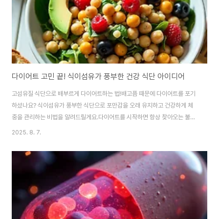
다이어트 고민 끝! 식이섬유가 풍부한 건강 식단 아이디어
고섬유질 식단으로 배부르게 다이어트하는 법!배고픔 때문에 다이어트를 포기
하셨나요? 식이섬유가 풍부한 식단으로 포만감을 오래 유지하고 건강하게 체
중을 관리하는 비법을 알려드릴게요.다이어트를 시작하면 항상 찾아오는 불청
객이 있죠.바로 '배고픔'! 저도 경험해봐서 아는데,아무리 맛있는 음식 사진을
2025. 8. 7.
봐도 '저걸 먹으면 살찔 텐데...'하는 죄책감 때문에 괴로웠어요. 😩하지만 고섬
유질 식단을 만나고 나서 식단 관리가 훨씬 쉬워졌답니다.배부르게 먹으면서도
건강과 체중을 동시에 잡을 수 있는 고섬유질 식단의 모든 것지금부터 함께 알
아볼까요? 😊 고섬유질 식단의 놀라운 장점 ✨식이섬유는 우리 몸이 소화시키
지 못하는 탄수화물의 일종인데요. '그럼 몸에 필요 없는 거 아냐?'라고 생각할
수 있지만, 그렇지 않아요! 식..