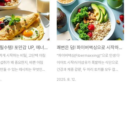
다이어터 필수템! 포만감 UP, 에너지 UP 고단백 아침 식사 가이드
쾌변은 덤! 파이버맥싱으로 시작하는 지속 가능한 다이어트 식단 가이드
차게 시작하는 비밀, 고단백 아침
"파이버맥싱(Fibermaxxing)"으로 인생 다
섭취가 왜 중요한지, 바쁜 아침
이어트 시작!식이섬유가 폭발하는 식단으로
 만들 수 있는 레시피는 무엇인지
건강과 체중 감량, 두 마리 토끼를 모두 잡는
? 이 글이 여러분의 궁금증을
비법을 알려드립니다.혹시 '다이어트', '건강'
.
2025. 8. 12.
게요.아침에 눈을 뜨면 "오늘 점
이 두 단어만 들어도 한숨부터 나오시나요?
?" 하는 고민보다"아침은 뭐 먹
😭저도 예전에는 무조건 굶거나 힘든 운동만
민이 더 크지 않나요? 😅저도 예
고집하다가 번번이 실패하곤 했어요.그런데
을 거르거나, 대충 빵이나 시리얼
최근에 '파이버맥싱(Fibermaxxing)'이라
일쑤였어요.그런데 그렇게 하고 나
는 신조어를 알게 되었고,이걸 식단에 적용해
되면 벌써 배가 고프고, 점심시간
보니 몸이 정말 가벼워지는 것을 느꼈답니다!
도 흐트러지는 느낌이었죠.혹시
오늘은 제가 직접 경험하며 얻은 파이버맥싱