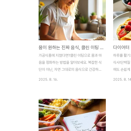
몸이 원하는 진짜 음식, 클린 이팅 시작 가이드
가공식품에 지쳤다면?클린 이팅으로 몸과 마
하루를 활기
음을 정화하는 방법을 알아보세요. 복잡한 식
식사!단백질 
단이 아닌, 자연 그대로의 음식으로 건강하고
에도 손쉽게
활기찬 삶을 시작할 수 있습니다.요즘 들어
궁금하신가요
2025. 8. 16.
2025. 8. 14
부쩍 몸이 무겁고 피곤하게 느껴지시나요?저
해결해 드릴
도 예전에는 바쁜 일상 때문에 편의점 음식이
심은 뭐 먹지
나 배달 음식을 자주 먹었어요.간편해서 좋았
지?"라는 고
지만, 시간이 지날수록 소화도 잘 안 되고 피
전에는 아침
부도 푸석해지는 것 같더라고요.그러다 우연
로 때우기 
히 '클린 이팅'이라는 개념을 알게 되었고, 식
면 10시쯤 
습관을 조금씩 바꿔보기 시작했죠.처음엔 어
까지 집중력