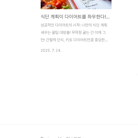
렵게 느껴졌지만, 막상 해보니 몸이 가벼워지
여러분도 이
고 컨디션도 좋아지는 걸 확실히 느낄 수 있
제가 직접 여
식단 계획이 다이어트를 좌우한다! 초보자를 위한 단계별 식단 설계 팁
었어요. 😊 클린 이팅이란 무엇일까요? ✨클
루를 정말 
린 이팅(Clean Eating)은 한마디로 '자연 그
찾았답니다.바
성공적인 다이어트의 시작: 나만의 식단 계획
대로의 음식을 먹는 식습관'이라고 할 수 있
글을 통해 
세우는 꿀팁 대방출! 무작정 굶는 건 이제 그
어요. 영양 ..
드릴게요.왜 
만! 간헐적 단식, 키토 다이어트만큼 중요한,
내 몸에 딱 맞는 식단 계획을 효율적으로 세
2025. 7. 24.
우는 실질적인 가이드를 알려드릴게요. 지난
번에는 간헐적 단식과 키토 다이어트에 대해
알아봤는데요.아무리 좋은 다이어트 방법이
라도 제대로 된 식단 계획이 없으면 정말 어
렵다는 걸 저도 뼈저리게 느꼈답니다.처음엔
그저 '덜 먹으면 되겠지' 했었는데, 막상 하려
니 뭘 어떻게 먹어야 할지 막막하더라고요.배
달 앱을 켰다 껐다만 수십 번 한 기억도 나고
요. 😂그래서 오늘은 여러분이 더 이상 헤매
지 않도록,저만의 '식단 계획 세우는 꿀팁'을
아낌없이 공유해드리려고 해요.이 팁들을 활
용하면 매번 "오늘은 뭘 먹지?" 고민할 필요