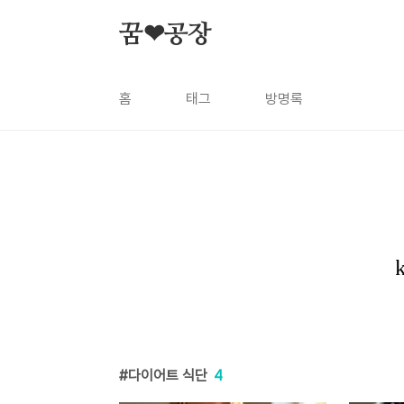
본문 바로가기
꿈❤공장
홈
태그
방명록
다이어트 식단
4