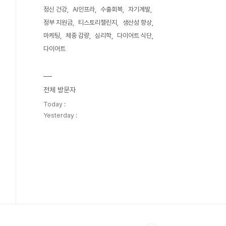
정신 건강
AI인프라
수출회복
자기계발
정부 지원금
티스토리챌린지
생산성 향상
마케팅
체중 감량
심리학
다이어트 식단
다이어트
전체 방문자
Today :
Yesterday :